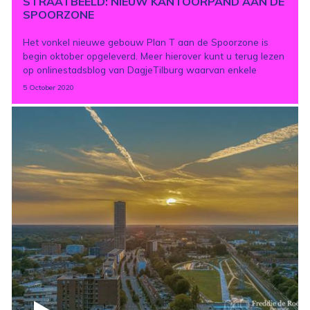
STRAATBEELD: NIEUW KANTOORPAND AAN DE
SPOORZONE
Het vonkel nieuwe gebouw Plan T aan de Spoorzone is
begin oktober opgeleverd. Meer hierover kunt u terug lezen
op onlinestadsblog van DagjeTilburg waarvan enkele
5 October 2020