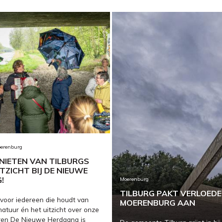
oerenburg
NIETEN VAN TILBURGS
TZICHT BIJ DE NIEUWE
!
Moerenburg
TILBURG PAKT VERLOEDE
voor iedereen die houdt van
MOERENBURG AAN
atuur én het uitzicht over onze
toren De Nieuwe Herdgang is