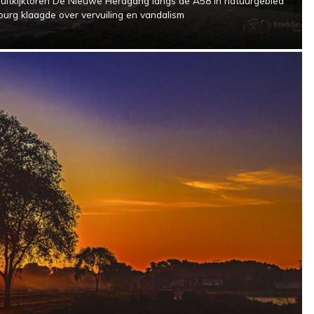
ij uitkijktoren De Nieuwe Herdgang langs de A58 in natuurgebied
urg klaagde over vervuiling en vandalism