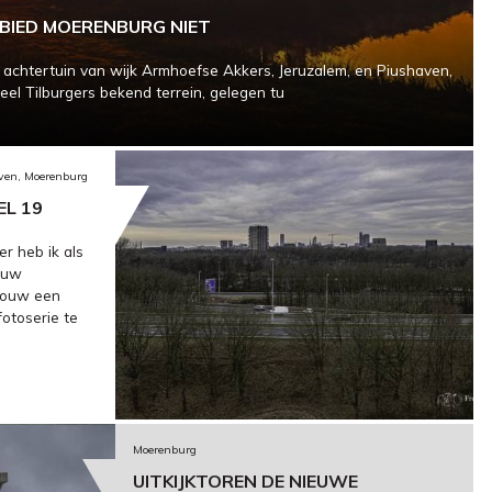
IED MOERENBURG NIET
chtertuin van wijk Armhoefse Akkers, Jeruzalem, en Piushaven,
eel Tilburgers bekend terrein, gelegen tu
aven, Moerenburg
EL 19
r heb ik als
ouw
bouw een
fotoserie te
Moerenburg
UITKIJKTOREN DE NIEUWE