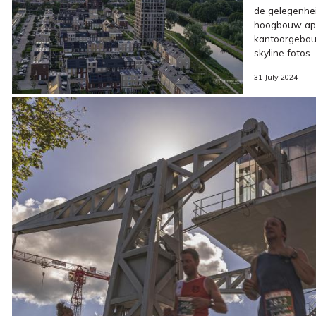
de gelegenhe
hoogbouw ap
kantoorgebou
skyline fotos
31 July 2024