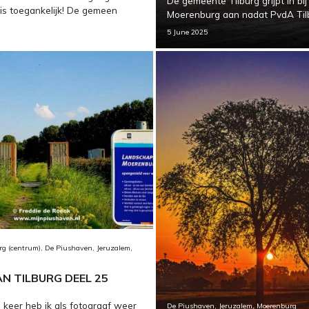
De gemeente Tilburg grijpt in b
is toegankelijk! De gemeen
Moerenburg aan nadat PvdA Tilb
5 June 2025
g (centrum), De Piushaven, Jeruzalem,
AN TILBURG DEEL 25
 keer heb ik als fotograaf weer
De Piushaven, Jeruzalem, Moerenburg