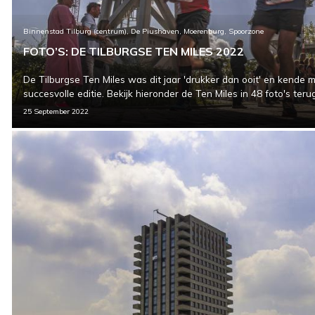
Binnenstad Tilburg (centrum), De Piushaven, Moerenburg, Spoorzone
FOTO’S: DE TILBURGSE TEN MILES 2022
De Tilburgse Ten Miles was dit jaar 'drukker dan ooit' en kende
succesvolle editie. Bekijk hieronder de Ten Miles in 48 foto's terug
25 September 2022