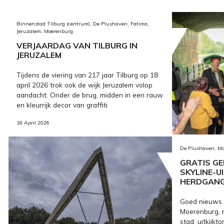
Binnenstad Tilburg (centrum), De Piushaven, Fatima,
Jeruzalem, Moerenburg
VERJAARDAG VAN TILBURG IN
JERUZALEM
Tijdens de viering van 217 jaar Tilburg op 18
april 2026 trok ook de wijk Jeruzalem volop
aandacht. Onder de brug, midden in een rauw
en kleurrijk decor van graffiti
18 April 2026
De Piushaven, M
GRATIS GE
SKYLINE-UI
HERDGANG
Goed nieuws 
Moerenburg, n
stad: uitkijk