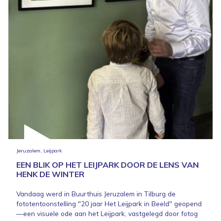
Jeruzalem, Leijpark
EEN BLIK OP HET LEIJPARK DOOR DE LENS VAN
HENK DE WINTER
Vandaag werd in Buurthuis Jeruzalem in Tilburg de
fototentoonstelling "20 jaar Het Leijpark in Beeld" geopend
—een visuele ode aan het Leijpark, vastgelegd door fotog