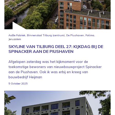
AaBe Fabriek, Binnenstad Tilburg (centrum), De Piushaven, Fatima,
Jeruzalem
SKYLINE VAN TILBURG DEEL 27: KIJKDAG BIJ DE
SPINACKER AAN DE PIUSHAVEN
Afgelopen zaterdag was het kijkmoment voor de
toekomstige bewoners van nieuwbouwproject Spinacker
aan de Piushaven. Ook ik was erbij en kreeg van
bouwbedrijf Heijman
5 October 2025