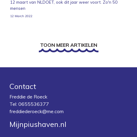
12 maart van NLDOET, ook dit jaar weer voort. Zo'n 50
mensen
12 March 2022
TOON MEER ARTIKELEN
Contact
Freddie de Roeck
Tel:
0655536377
freddiederoeck@me.com
Mijnpiushaven.nl