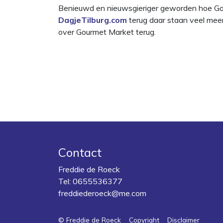
Benieuwd en nieuwsgieriger geworden hoe Gour
DagjeTilburg.com
terug daar staan veel meer 
over Gourmet Market terug.
Contact
Freddie de Roeck
Tel:
0655536377
freddiederoeck@me.com
© Freddie de Roeck
Copyright
Disclaimer