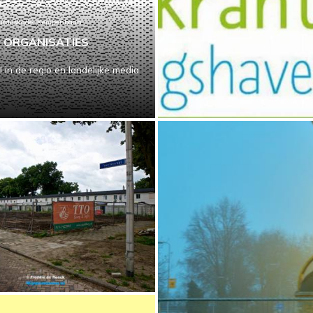
Lourdeskade, Kempenbaan
N ORGANISATIES
in de regio en landelijke media