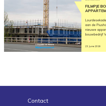
FILMPJE B
APPARTE
Lourdesekade
aan de Piush
nieuwe appart
bouwbedrijf V
23 June 2016
Contact