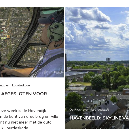
ruzalem, Lourdeskade
K AFGESLOTEN VOOR
De Piushaven, Lourdeskade
eze week is de Havendijk
n de kant van draaibrug en Villa
HAVENBEELD: SKYLINE VA
unt nu niet meer met de auto
jk Lourdeskade...