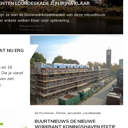
TEN LOURDESKADE ZIJN BIJNA KLAAR
t zijn ze aan de bouwwerkzaamheden van deze nieuwbouw
 enkele weken klaar voor oplevering....
AT NU ERG
 en 16
Die je vanaf
en ziet.
...
De Piushaven, Fatima, Jeruzalem, Lourdeskade
BUURTNIEUWS DE NIEUWE
WIJKKRANT KONINGSHAVEN EDITIE