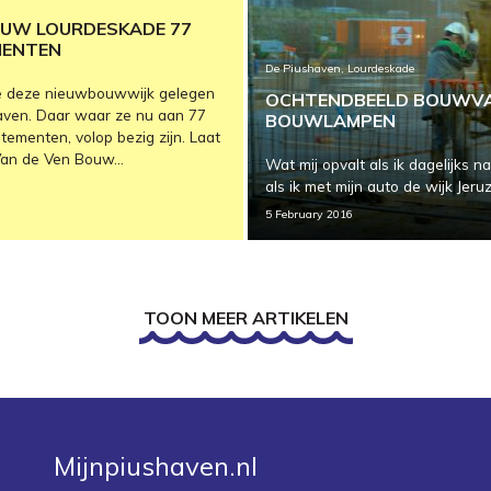
OUW LOURDESKADE 77
MENTEN
De Piushaven, Lourdeskade
 deze nieuwbouwwijk gelegen
OCHTENDBEELD BOUWVAK
aven. Daar waar ze nu aan 77
BOUWLAMPEN
ementen, volop bezig zijn. Laat
an de Ven Bouw...
Wat mij opvalt als ik dagelijks 
als ik met mijn auto de wijk Jeruza
5 February 2016
TOON MEER ARTIKELEN
Mijnpiushaven.nl