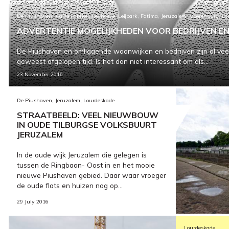
De Piushaven, AaBe Fabriek, Leyhoeve, Leijpark, Fatima, Jeruzalem, Moerenburg, 
ADVERTENTIE MOGELIJKHEDEN VOOR BEDRIJVEN E
De Piushaven en omliggende woonwijken en bedrijven zijn al veel 
geweest afgelopen tijd. Is het dan niet interessant om als...
23 November 2016
De Piushaven, Jeruzalem, Lourdeskade
STRAATBEELD: VEEL NIEUWBOUW
IN OUDE TILBURGSE VOLKSBUURT
JERUZALEM
In de oude wijk Jeruzalem die gelegen is
tussen de Ringbaan- Oost in en het mooie
nieuwe Piushaven gebied. Daar waar vroeger
de oude flats en huizen nog op...
29 July 2016
Lourdeskade