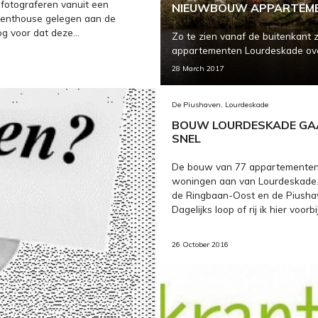
fotograferen vanuit een
NIEUWBOUW APPARTEMEN
enthouse gelegen aan de
g voor dat deze...
Zo te zien vanaf de buitenkan
appartementen Lourdeskade over
28 March 2017
De Piushaven, Lourdeskade
BOUW LOURDESKADE GA
SNEL
De bouw van 77 appartementen
woningen aan van Lourdeskade. 
de Ringbaan-Oost en de Piushav
Dagelijks loop of rij ik hier voorbij.
26 October 2016