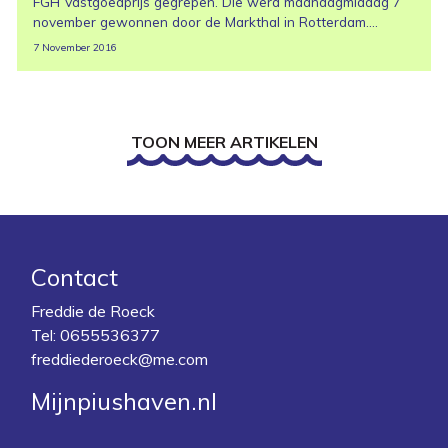
FGH Vastgoedprijs gegrepen. Die werd maandagmiddag 7
november gewonnen door de Markthal in Rotterdam....
7 November 2016
TOON MEER ARTIKELEN
Contact
Freddie de Roeck
Tel:
0655536377
freddiederoeck@me.com
Mijnpiushaven.nl