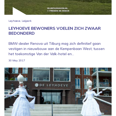
Leyhoeve, Leijpark
LEYHOEVE BEWONERS VOELEN ZICH ZWAAR
BEDONDERD
BMW-dealer Renova uit Tilburg mag zich definitief gaan
vestigen in nieuwbouw aan de Kempenbaan West, tussen
het toekomstige Van der Valk-hotel en...
30 May 2017