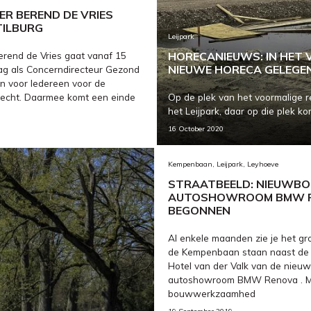
R BEREND DE VRIES
TILBURG
Leijpark
rend de Vries gaat vanaf 15
HORECANIEUWS: IN HET V
NIEUWE HORECA GELEGEN
ag als Concerndirecteur Gezond
en voor Iedereen voor de
echt. Daarmee komt een einde
Op de plek van het voormalige re
het Leijpark, daar op die plek 
16 October 2020
Kempenbaan, Leijpark, Leyhoeve
STRAATBEELD: NIEUWB
AUTOSHOWROOM BMW 
BEGONNEN
Al enkele maanden zie je het gr
de Kempenbaan staan naast de
Hotel van der Valk van de nieu
autoshowroom BMW Renova . M
bouwwerkzaamhed