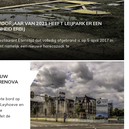
OORJAAR VAN 2021 HEEFT LEIJPARK ER EEN
HEID ERBIJ
staurant Etenstijd dat volledig afgebrand is op 5 april 2017 in
komt namelijk een nieuwe horecazaak te
OUW
RENOVA
ote bord op
 Leyhoeve en
we
et de