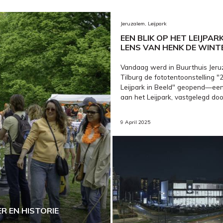
Jeruzalem, Leijpark
EEN BLIK OP HET LEIJPAR
LENS VAN HENK DE WINT
Vandaag werd in Buurthuis Jeru
Tilburg de fototentoonstelling "
Leijpark in Beeld" geopend—een
aan het Leijpark, vastgelegd doo
9 April 2025
ER EN HISTORIE