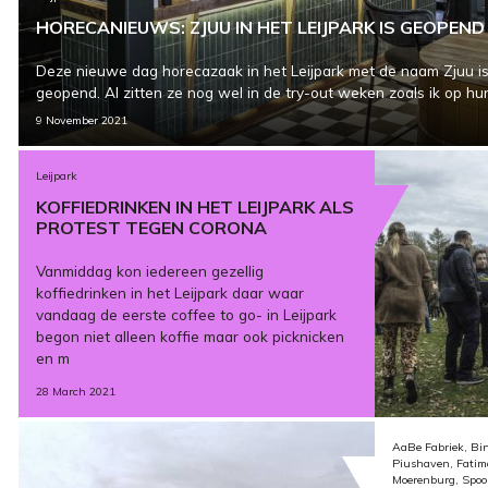
HORECANIEUWS: ZJUU IN HET LEIJPARK IS GEOPEND
Deze nieuwe dag horecazaak in het Leijpark met de naam Zjuu i
geopend. Al zitten ze nog wel in de try-out weken zoals ik op hu
9 November 2021
Leijpark
KOFFIEDRINKEN IN HET LEIJPARK ALS
PROTEST TEGEN CORONA
Vanmiddag kon iedereen gezellig
koffiedrinken in het Leijpark daar waar
vandaag de eerste coffee to go- in Leijpark
begon niet alleen koffie maar ook picknicken
en m
28 March 2021
AaBe Fabriek, Bin
Piushaven, Fatima
Moerenburg, Spoo