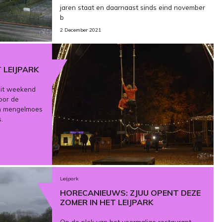
jaren staat en daarnaast sinds eind november
b
2 December 2021
 LEIJPARK
dit weekend
voor de
en mengelmoes
.
Leijpark
HORECANIEUWS: ZJUU OPENT DEZE
ZOMER IN HET LEIJPARK
Op de plek van het voormalige restaurant