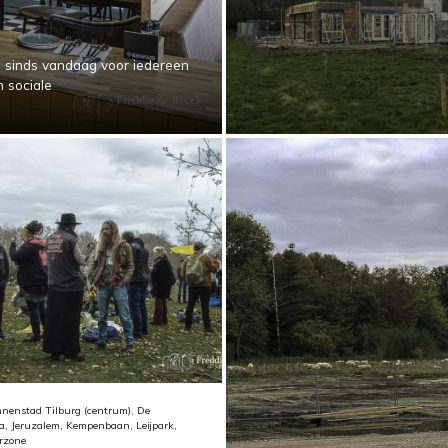
s sinds vandaag voor iedereen
n sociale
nenstad Tilburg (centrum), De
, Jeruzalem, Kempenbaan, Leijpark,
rzone