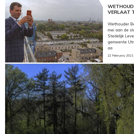
WETHOUDE
VERLAAT 
Wethouder Be
mei aan de sl
Stedelijk Lev
gemeente Utr
aa
22 February 2021