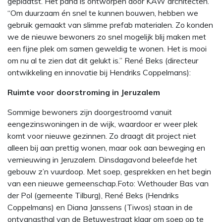
geplaatst. Het pand is ontworpen door KAW architecten.
“Om duurzaam én snel te kunnen bouwen, hebben we
gebruik gemaakt van slimme prefab materialen. Zo konden
we de nieuwe bewoners zo snel mogelijk blij maken met
een fijne plek om samen geweldig te wonen. Het is mooi
om nu al te zien dat dit gelukt is.” René Beks (directeur
ontwikkeling en innovatie bij Hendriks Coppelmans):
Ruimte voor doorstroming in Jeruzalem
Sommige bewoners zijn doorgestroomd vanuit
eengezinswoningen in de wijk, waardoor er weer plek
komt voor nieuwe gezinnen. Zo draagt dit project niet
alleen bij aan prettig wonen, maar ook aan beweging en
vernieuwing in Jeruzalem. Dinsdagavond beleefde het
gebouw z’n vuurdoop. Met soep, gesprekken en het begin
van een nieuwe gemeenschap.Foto: Wethouder Bas van
der Pol (gemeente Tilburg), René Beks (Hendriks
Coppelmans) en Diana Janssens (Tiwos) staan in de
ontvangsthal van de Betuwestraat klaar om soep op te