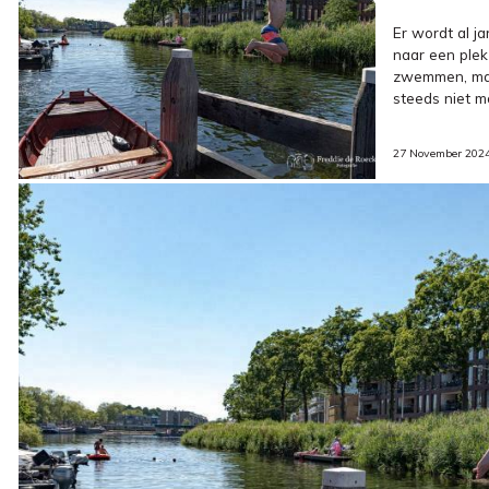
Er wordt al j
naar een plek
zwemmen, maa
steeds niet mo
27 November 202