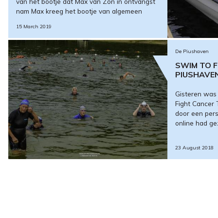
van het bootje dat Max van Zon in ontvangst
nam Max kreeg het bootje van algemeen
15 March 2019
De Piushaven
SWIM TO F
PIUSHAVE
Gisteren was 
Fight Cancer T
door een pers
online had ge
23 August 2018