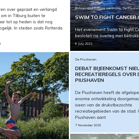
Binnenstad Tilburg (centrum), De Piush
aren over gepraat en verlangd
 om in Tilburg buiten te
SWIM TO FIGHT CANCER 
r tot op heden is dat nog
gelijk. In steden zoals Rotterda
Het evenement Swim to Fight Canc
besloten na overleg met betro
4
6 July 2021
De Piushaven
DEBAT BIJEENKOMST NI
RECREATIEREGELS OVER 
PIUSHAVEN
De Piushaven heeft de afgelope
enorme ontwikkeling doorgemaa
iseen van de drukstbezochte
recreatiegebieden van de stad.
Piushaven aant
7 November 2020