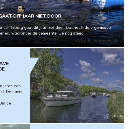
aven
GAAT DIT JAAR NIET DOOR
er Tilburg gaat dit jaar niet door. Dat heeft de organisatie
kkenen, waaronder de gemeente. De nog steed
EUWE
DE
n jaren een
kt. De haven
 Om de