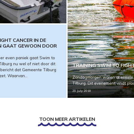
IGHT CANCER IN DE
N GAAT GEWOON DOOR
De Piushaven
er even paniek gaat Swim to
ilburg nu wel of niet door dit
TRAINING SWIM TO FIGH
bericht dat Gemeente Tilburg
zet. Waarvan...
Zondagmorgen waren al enkele 
Tilburg. Dit evenement vindt pla
29 July 2018
TOON MEER ARTIKELEN