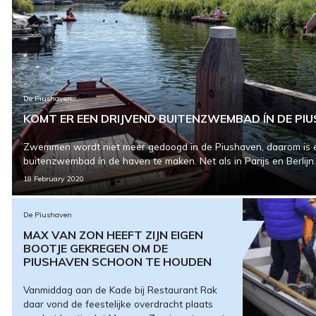
De Piushaven
KOMT ER EEN DRIJVEND BUITENZWEMBAD ÍN DE PI
Zwemmen wordt niet meer gedoogd in de Piushaven, daarom is e
buitenzwembad ín de haven te maken. Net als in Parijs en Berlijn.
18 February 2020
De Piushaven
MAX VAN ZON HEEFT ZIJN EIGEN
BOOTJE GEKREGEN OM DE
PIUSHAVEN SCHOON TE HOUDEN
Vanmiddag aan de Kade bij Restaurant Rak
daar vond de feestelijke overdracht plaats