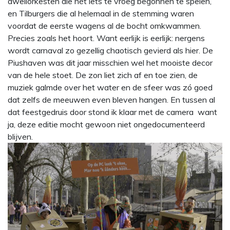
dweilorkesten die nét iets te vroeg begonnen te spelen,
en Tilburgers die al helemaal in de stemming waren
voordat de eerste wagens al de bocht omkwammen.
Precies zoals het hoort. Want eerlijk is eerlijk: nergens
wordt carnaval zo gezellig chaotisch gevierd als hier. De
Piushaven was dit jaar misschien wel het mooiste decor
van de hele stoet. De zon liet zich af en toe zien, de
muziek galmde over het water en de sfeer was zó goed
dat zelfs de meeuwen even bleven hangen. En tussen al
dat feestgedruis door stond ik klaar met de camera want
ja, deze editie mocht gewoon niet ongedocumenteerd
blijven.